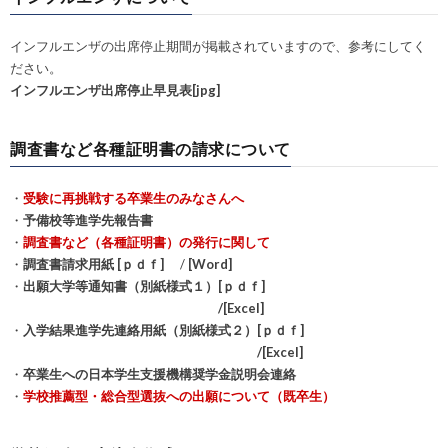
インフルエンザの出席停止期間が掲載されていますので、参考にしてく
ださい。
インフルエンザ出席停止早見表[jpg]
調査書など各種証明書の請求について
・
受験に再挑戦する卒業生のみなさんへ
・
予備校等進学先報告書
・
調査書など（各種証明書）の発行に関して
・
調査書請求用紙 [ｐｄｆ]
/
[Word]
・
出願大学等通知書（別紙様式１）[ｐｄｆ]
/[Excel]
・
入学結果進学先連絡用紙（別紙様式２）[ｐｄｆ]
/[Excel]
・
卒業生への日本学生支援機構奨学金説明会連絡
・
学校推薦型・総合型選抜への出願について（既卒生）