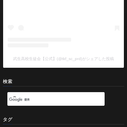
武生高校生徒会【公式】(@tkf_sc_prd)がシェアした投稿
検索
タグ