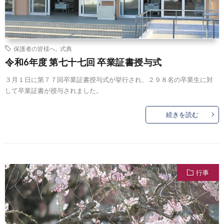
保護者の皆様へ
,
式典
令和6年度 第七十七回 卒業証書授与式
３月１日に第７７回卒業証書授与式が挙行され、２９８名の卒業生に対
して卒業証書が授与されました。
続きを読む
行事