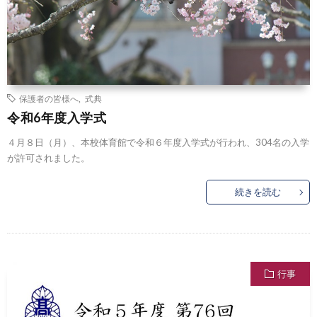
保護者の皆様へ
,
式典
令和6年度入学式
４月８日（月）、本校体育館で令和６年度入学式が行われ、304名の入学
が許可されました。
続きを読む
行事