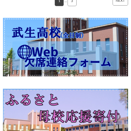
NEXT
1
…
3