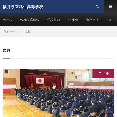
福井県立武生高等学校
ホーム
Web欠席連絡
学校案内
English
進路支援
SSH
式典
HOME
式典
行事