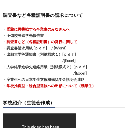
調査書など各種証明書の請求について
・
受験に再挑戦する卒業生のみなさんへ
・
予備校等進学先報告書
・
調査書など（各種証明書）の発行に関して
・
調査書請求用紙 [ｐｄｆ]
/
[Word]
・
出願大学等通知書（別紙様式１）[ｐｄｆ]
/[Excel]
・
入学結果進学先連絡用紙（別紙様式２）[ｐｄｆ]
/[Excel]
・
卒業生への日本学生支援機構奨学金説明会連絡
・
学校推薦型・総合型選抜への出願について（既卒生）
学校紹介（生徒会作成）