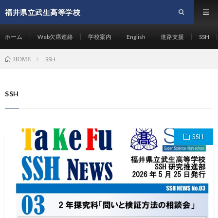
福井県立武生高等学校
ホーム
Web欠席連絡
学校案内
English
進路支援
SSH
SSH
HOME
SSH
SSH