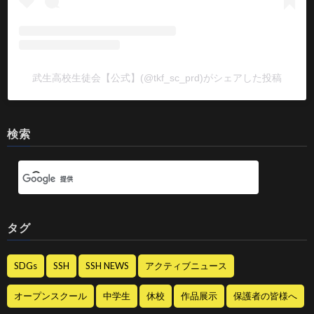
武生高校生徒会【公式】(@tkf_sc_prd)がシェアした投稿
検索
タグ
SDGs
SSH
SSH NEWS
アクティブニュース
オープンスクール
中学生
休校
作品展示
保護者の皆様へ