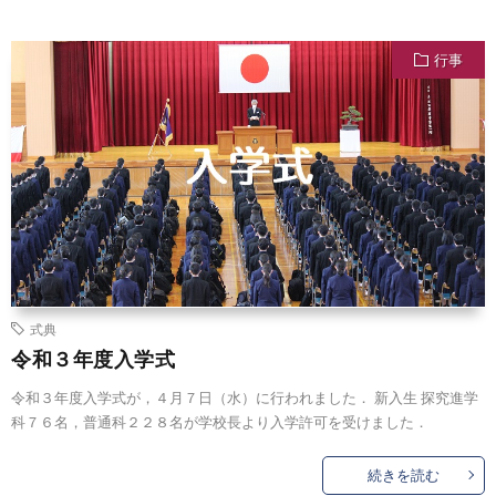
行事
式典
令和３年度入学式
令和３年度入学式が，４月７日（水）に行われました． 新入生 探究進学
科７６名，普通科２２８名が学校長より入学許可を受けました．
続きを読む