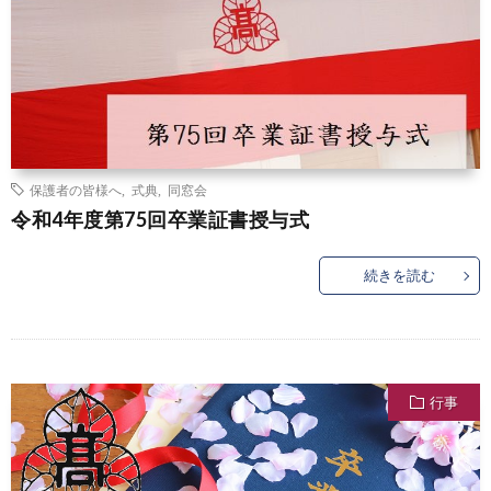
保護者の皆様へ
,
式典
,
同窓会
令和4年度第75回卒業証書授与式
続きを読む
行事