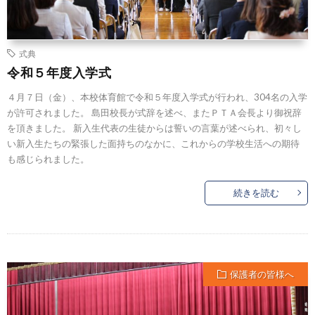
式典
令和５年度入学式
４月７日（金）、本校体育館で令和５年度入学式が行われ、304名の入学
が許可されました。 島田校長が式辞を述べ、またＰＴＡ会長より御祝辞
を頂きました。 新入生代表の生徒からは誓いの言葉が述べられ、初々し
い新入生たちの緊張した面持ちのなかに、これからの学校生活への期待
も感じられました。
続きを読む
保護者の皆様へ