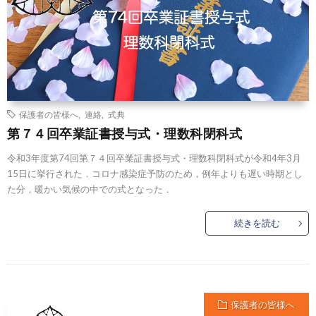
保護者の皆様へ
,
連絡
,
式典
第７４回卒業証書授与式・理数科閉科式
令和3年度第74回第７４回卒業証書授与式・理数科閉科式が令和4年3月
15日に挙行された．コロナ感染症予防のため，例年よりも遅い時期とし
た分，暖かい気候の中での式となった．
続きを読む
保護者の皆様へ