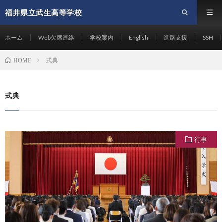
福井県立武生高等学校
ホーム
Web欠席連絡
学校案内
English
進路支援
SSH
式典
HOME
式典
行事