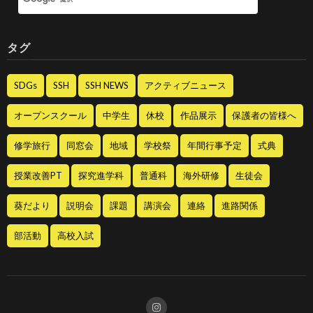
タグ
SDGs
SSH
SSH NEWS
アクティブニュース
オープンスクール
中学生
休校
作品展示
保護者の皆様へ
修学旅行
同窓会
地域
学校祭
年間行事予定
式典
授業改善PT
探究進学科
普通科
海外研修
生徒会
葵だより
説明会
課題
講演会
連絡
進路関係
部活動
高校入試