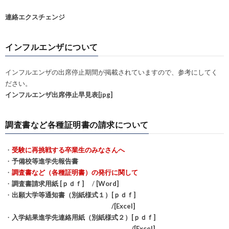
連絡エクスチェンジ
インフルエンザについて
インフルエンザの出席停止期間が掲載されていますので、参考にしてく
ださい。
インフルエンザ出席停止早見表[jpg]
調査書など各種証明書の請求について
・
受験に再挑戦する卒業生のみなさんへ
・
予備校等進学先報告書
・
調査書など（各種証明書）の発行に関して
・
調査書請求用紙 [ｐｄｆ]
/
[Word]
・
出願大学等通知書（別紙様式１）[ｐｄｆ]
/[Excel]
・
入学結果進学先連絡用紙（別紙様式２）[ｐｄｆ]
/[Excel]