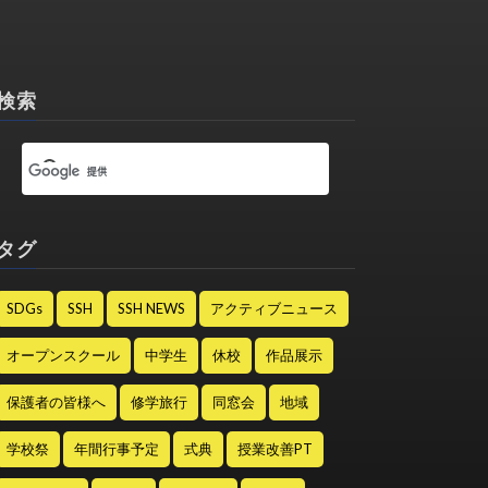
検索
タグ
SDGs
SSH
SSH NEWS
アクティブニュース
オープンスクール
中学生
休校
作品展示
保護者の皆様へ
修学旅行
同窓会
地域
学校祭
年間行事予定
式典
授業改善PT