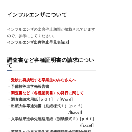
インフルエンザについて
インフルエンザの出席停止期間が掲載されています
ので、参考にしてください。
インフルエンザ出席停止早見表[jpg]
調査書など各種証明書の請求につい
て
・
受験に再挑戦する卒業生のみなさんへ
・
予備校等進学先報告書
・
調査書など（各種証明書）の発行に関して
・
調査書請求用紙 [ｐｄｆ]
/
[Word]
・
出願大学等通知書（別紙様式１）[ｐｄｆ]
/[Excel]
・
入学結果進学先連絡用紙（別紙様式２）[ｐｄｆ]
/[Excel]
・
卒業生への日本学生支援機構奨学金説明会連絡