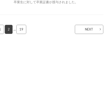
卒業生に対して卒業証書が授与されました。
1
2
…
19
NEXT