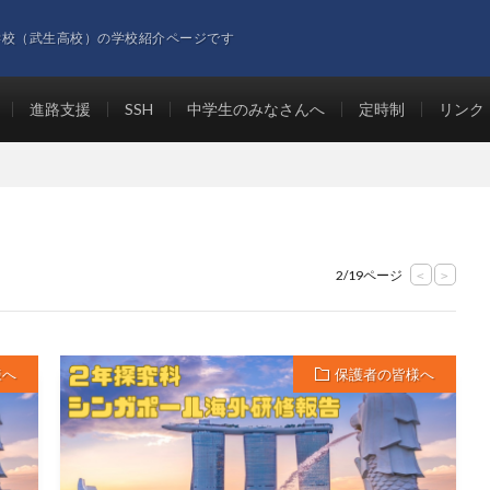
学校（武生高校）の学校紹介ページです
進路支援
SSH
中学生のみなさんへ
定時制
リンク
2/19ページ
<
>
様へ
保護者の皆様へ