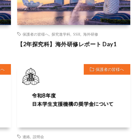
保護者の皆様へ
,
探究進学科
,
SSH
,
海外研修
【2年探究科】海外研修レポート Day1
様へ
保護者の皆様へ
連絡
,
説明会