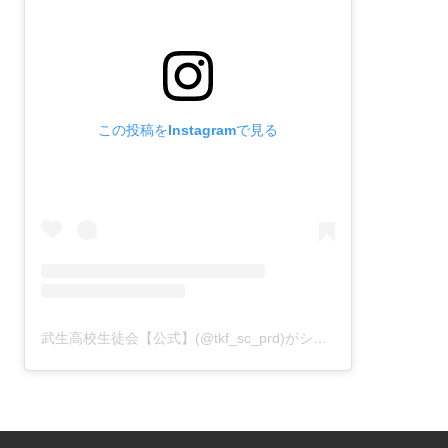
この投稿をInstagramで見る
武生高校生徒会【公式】(@tkf_sc_prd)がシェアした投稿