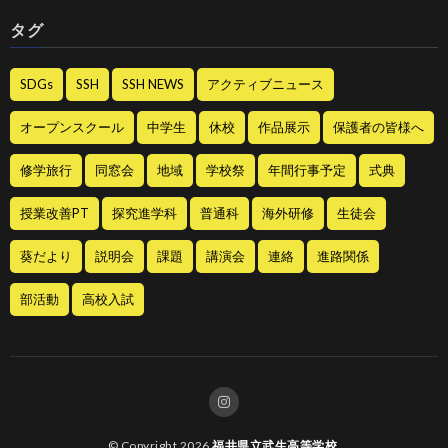
タグ
SDGs
SSH
SSH NEWS
アクティブニュース
オープンスクール
中学生
休校
作品展示
保護者の皆様へ
修学旅行
同窓会
地域
学校祭
年間行事予定
式典
授業改善PT
探究進学科
普通科
海外研修
生徒会
葵だより
説明会
課題
講演会
連絡
進路関係
部活動
高校入試
© Copyright 2026
福井県立武生高等学校
.