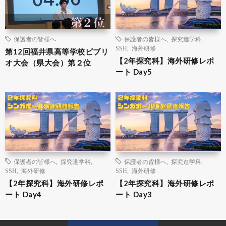
保護者の皆様へ
保護者の皆様へ
,
探究進学科
,
SSH
,
海外研修
第12回福井県高等学校ビブリ
【2年探究科】海外研修レポ
オ大会（県大会）第２位
ート Day5
保護者の皆様へ
,
探究進学科
,
保護者の皆様へ
,
探究進学科
,
SSH
,
海外研修
SSH
,
海外研修
【2年探究科】海外研修レポ
【2年探究科】海外研修レポ
ート Day4
ート Day3