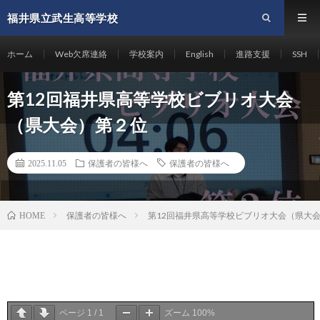
福井県立武生高等学校
ホーム
Web欠席連絡
学校案内
English
進路支援
SSH
第12回福井県高等学校ビブリオ大会
（県大会）第２位
2025.11.05
保護者の皆様へ
保護者の皆様へ
保護者の皆様へ
第12回福井県高等学校ビブリオ大会（県大
HOME
ページ
1
/
1
ズーム
100%