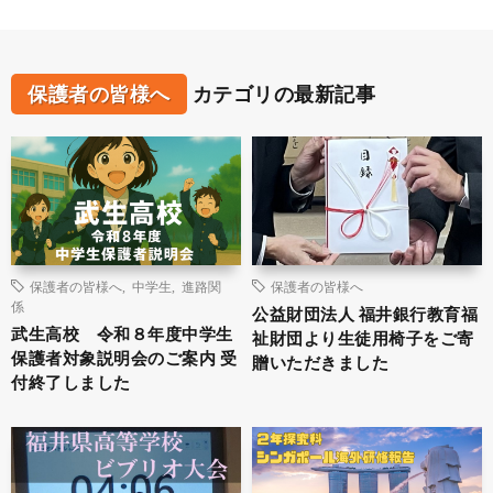
保護者の皆様へ
カテゴリの最新記事
保護者の皆様へ
,
中学生
,
進路関
保護者の皆様へ
係
公益財団法人 福井銀行教育福
武生高校 令和８年度中学生
祉財団より生徒用椅子をご寄
保護者対象説明会のご案内 受
贈いただきました
付終了しました