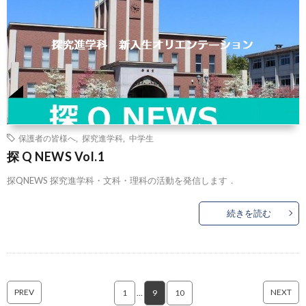
保護者の皆様へ
,
探究進学科
,
中学生
探 Q NEWS Vol.1
探QNEWS 探究進学科・文科・理科の活動を発信します．
続きを読む
PREV
NEXT
1
…
9
10