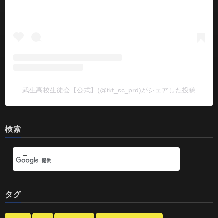
武生高校生徒会【公式】(@tkf_sc_prd)がシェアした投稿
検索
タグ