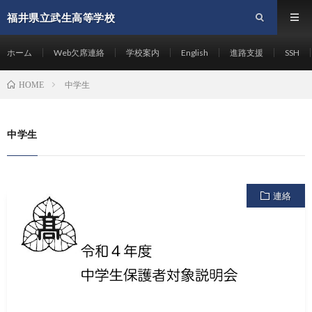
福井県立武生高等学校
ホーム
Web欠席連絡
学校案内
English
進路支援
SSH
中学生
HOME
中学生
連絡