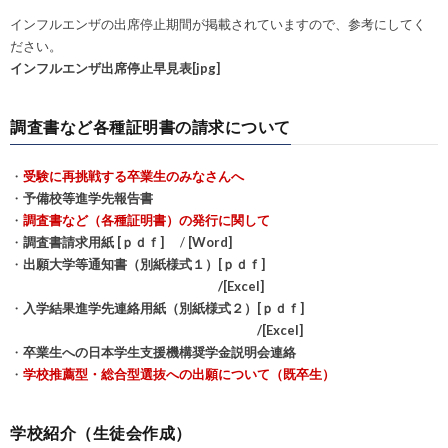
インフルエンザの出席停止期間が掲載されていますので、参考にしてく
ださい。
インフルエンザ出席停止早見表[jpg]
調査書など各種証明書の請求について
・
受験に再挑戦する卒業生のみなさんへ
・
予備校等進学先報告書
・
調査書など（各種証明書）の発行に関して
・
調査書請求用紙 [ｐｄｆ]
/
[Word]
・
出願大学等通知書（別紙様式１）[ｐｄｆ]
/[Excel]
・
入学結果進学先連絡用紙（別紙様式２）[ｐｄｆ]
/[Excel]
・
卒業生への日本学生支援機構奨学金説明会連絡
・
学校推薦型・総合型選抜への出願について（既卒生）
学校紹介（生徒会作成）