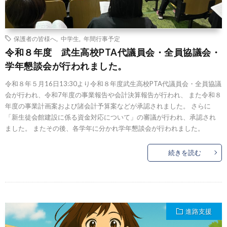
保護者の皆様へ
,
中学生
,
年間行事予定
令和８年度 武生高校PTA代議員会・全員協議会・
学年懇談会が行われました。
令和８年５月16日13:30より令和８年度武生高校PTA代議員会・全員協議
会が行われ、令和7年度の事業報告や会計決算報告が行われ、 また令和８
年度の事業計画案および諸会計予算案などが承認されました。 さらに
「新生徒会館建設に係る資金対応について」の審議が行われ、承認され
ました。 またその後、各学年に分かれ学年懇談会が行われました。
続きを読む
進路支援