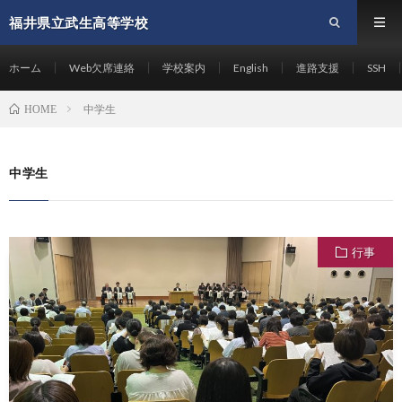
福井県立武生高等学校
ホーム
Web欠席連絡
学校案内
English
進路支援
SSH
中学生
HOME
中学生
行事