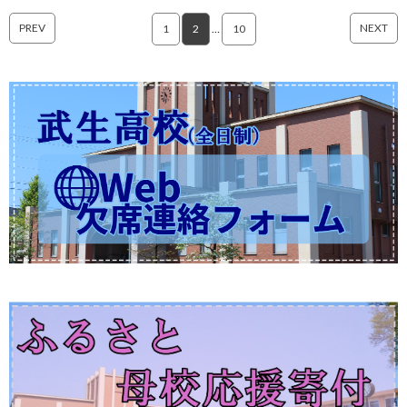
PREV
NEXT
1
2
…
10