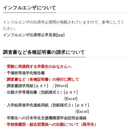
インフルエンザについて
インフルエンザの出席停止期間が掲載されていますので、参考にしてく
ださい。
インフルエンザ出席停止早見表[jpg]
調査書など各種証明書の請求について
・
受験に再挑戦する卒業生のみなさんへ
・
予備校等進学先報告書
・
調査書など（各種証明書）の発行に関して
・
調査書請求用紙 [ｐｄｆ]
/
[Word]
・
出願大学等通知書（別紙様式１）[ｐｄｆ]
/[Excel]
・
入学結果進学先連絡用紙（別紙様式２）[ｐｄｆ]
/[Excel]
・
卒業生への日本学生支援機構奨学金説明会連絡
・
学校推薦型・総合型選抜への出願について（既卒生）