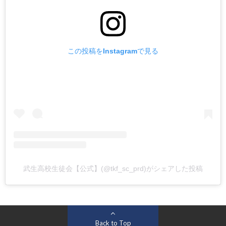
この投稿をInstagramで見る
武生高校生徒会【公式】(@tkf_sc_prd)がシェアした投稿
Back to Top