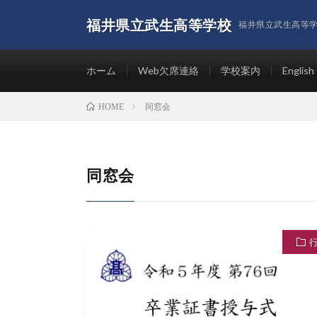
福井県立武生高等学校
福井県立武生高等
ホーム
Web欠席連絡
学校案内
English
同窓会
HOME
同窓会