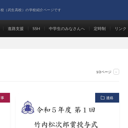
学校（武生高校）の学校紹介ページです
進路支援
SSH
中学生のみなさんへ
定時制
リンク
1/2ページ
>
行事
連絡