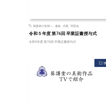
保護者の皆様へ
,
連絡
,
式典
,
同窓会
令和５年度 第76回 卒業証書授与式
令和5年度 第76回 卒業証書授与式