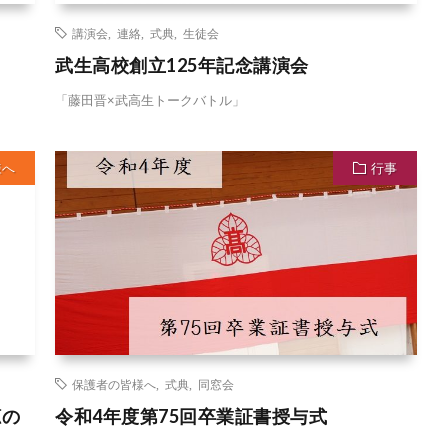
講演会
,
連絡
,
式典
,
生徒会
武生高校創立125年記念講演会
「藤田晋×武高生トークバトル」
様へ
行事
保護者の皆様へ
,
式典
,
同窓会
聴の
令和4年度第75回卒業証書授与式