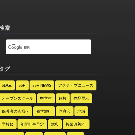
検索
タグ
SDGs
SSH
SSH NEWS
アクティブニュース
オープンスクール
中学生
休校
作品展示
保護者の皆様へ
修学旅行
同窓会
地域
学校祭
年間行事予定
式典
授業改善PT