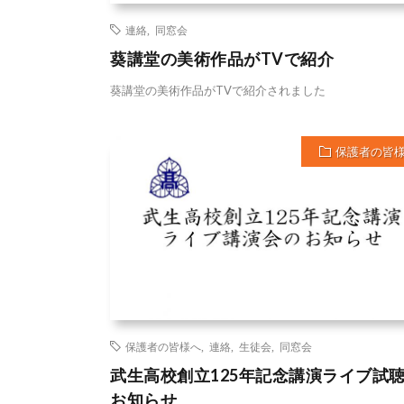
連絡
,
同窓会
葵講堂の美術作品がTVで紹介
葵講堂の美術作品がTVで紹介されました
保護者の皆
保護者の皆様へ
,
連絡
,
生徒会
,
同窓会
武生高校創立125年記念講演ライブ試
お知らせ