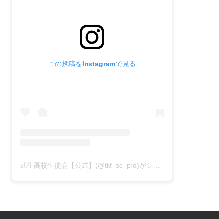
この投稿をInstagramで見る
武生高校生徒会【公式】(@tkf_sc_prd)がシェアした投稿