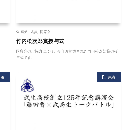
連絡
,
式典
,
同窓会
竹内松次郎賞授与式
同窓会のご協力により、今年度新設された竹内松次郎賞の授
与式です。
連絡
連絡