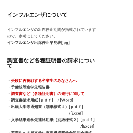
インフルエンザについて
インフルエンザの出席停止期間が掲載されています
ので、参考にしてください。
インフルエンザ出席停止早見表[jpg]
調査書など各種証明書の請求につい
て
・
受験に再挑戦する卒業生のみなさんへ
・
予備校等進学先報告書
・
調査書など（各種証明書）の発行に関して
・
調査書請求用紙 [ｐｄｆ]
/
[Word]
・
出願大学等通知書（別紙様式１）[ｐｄｆ]
/[Excel]
・
入学結果進学先連絡用紙（別紙様式２）[ｐｄｆ]
/[Excel]
・
卒業生への日本学生支援機構奨学金説明会連絡