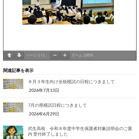
ページ
1
/
1
ズーム
100%
関連記事を表示
８月３年生向け全統模試の日程につきまして
2026年7月13日
7月の県模試日程につきまして
2026年6月29日
武生高校 令和８年度中学生保護者対象説明会のご案
内 受付終了しました