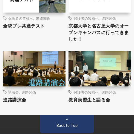
保護者の皆様へ
,
進路関係
保護者の皆様へ
,
進路関係
全統プレ共通テスト
京都大学と名古屋大学のオー
プンキャンパスに行ってきま
した！
講演会
,
進路関係
保護者の皆様へ
,
進路関係
進路講演会
教育実習生と語る会
Back to Top