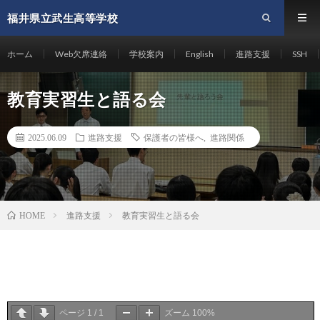
福井県立武生高等学校
ホーム
Web欠席連絡
学校案内
English
進路支援
SSH
教育実習生と語る会
2025.06.09
進路支援
保護者の皆様へ
,
進路関係
進路支援
教育実習生と語る会
HOME
ページ
1
/
1
ズーム
100%