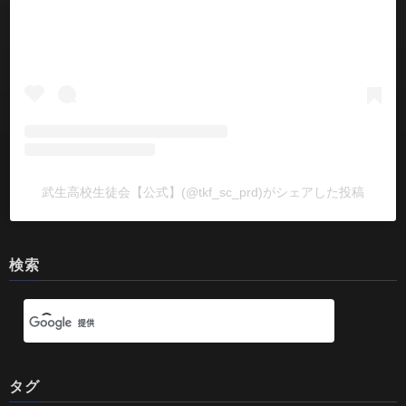
武生高校生徒会【公式】(@tkf_sc_prd)がシェアした投稿
検索
タグ