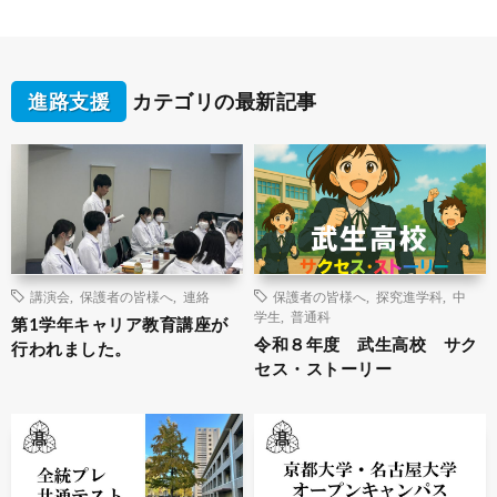
進路支援
カテゴリの最新記事
講演会
,
保護者の皆様へ
,
連絡
保護者の皆様へ
,
探究進学科
,
中
学生
,
普通科
第1学年キャリア教育講座が
令和８年度 武生高校 サク
行われました。
セス・ストーリー