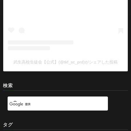
武生高校生徒会【公式】(@tkf_sc_prd)がシェアした投稿
検索
タグ