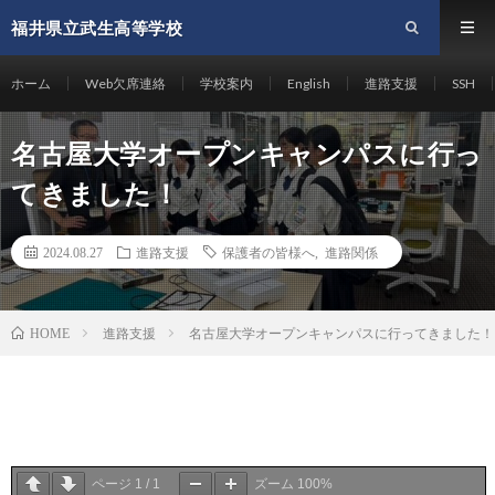
福井県立武生高等学校
ホーム
Web欠席連絡
学校案内
English
進路支援
SSH
名古屋大学オープンキャンパスに行っ
てきました！
2024.08.27
進路支援
保護者の皆様へ
,
進路関係
進路支援
名古屋大学オープンキャンパスに行ってきました！
HOME
ページ
1
/
1
ズーム
100%