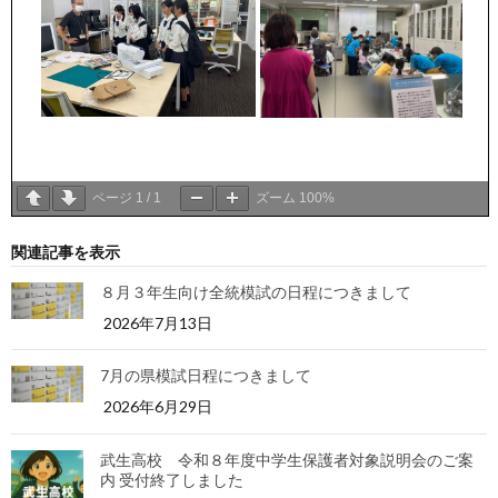
ページ
1
/
1
ズーム
100%
関連記事を表示
８月３年生向け全統模試の日程につきまして
2026年7月13日
7月の県模試日程につきまして
2026年6月29日
武生高校 令和８年度中学生保護者対象説明会のご案
内 受付終了しました