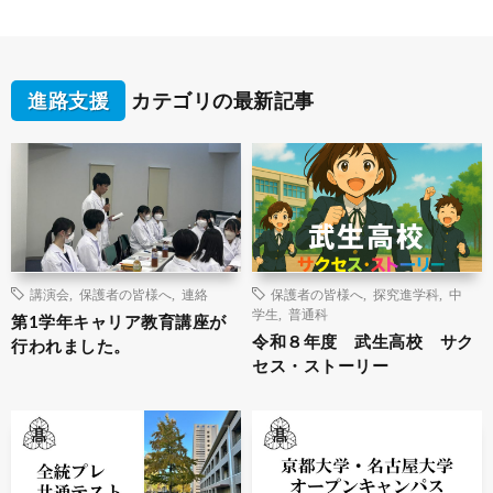
進路支援
カテゴリの最新記事
講演会
,
保護者の皆様へ
,
連絡
保護者の皆様へ
,
探究進学科
,
中
学生
,
普通科
第1学年キャリア教育講座が
令和８年度 武生高校 サク
行われました。
セス・ストーリー