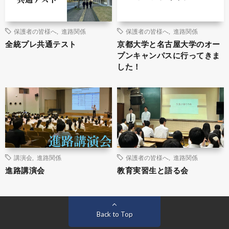
保護者の皆様へ
,
進路関係
保護者の皆様へ
,
進路関係
全統プレ共通テスト
京都大学と名古屋大学のオー
プンキャンパスに行ってきま
した！
講演会
,
進路関係
保護者の皆様へ
,
進路関係
進路講演会
教育実習生と語る会
Back to Top