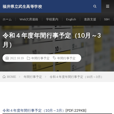
福井県立武生高等学校
ホーム
Web欠席連絡
学校案内
English
進路支援
SSH
令和４年度年間行事予定（10月～3
月）
2022.10.19
年間行事予定
年間行事予定
年間行事予定
令和４年度年間行事予定（10月～3月）
HOME
令和４年度年間行事予定（10月～3月）
[PDF:229KB]