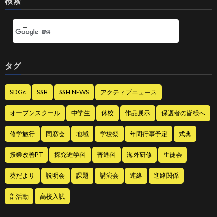
検索
タグ
SDGs
SSH
SSH NEWS
アクティブニュース
オープンスクール
中学生
休校
作品展示
保護者の皆様へ
修学旅行
同窓会
地域
学校祭
年間行事予定
式典
授業改善PT
探究進学科
普通科
海外研修
生徒会
葵だより
説明会
課題
講演会
連絡
進路関係
部活動
高校入試