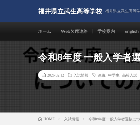
福井県立武生高等学校
福井県立武生高等
ホーム
Web欠席連絡
学校案内
English
令和8年度 一般入学者
2026.02.12
入試情報
連絡
,
中学生
,
高校入試
入試情報
令和8年度 一般入学者選抜に
HOME