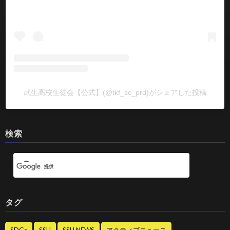
武生高校生徒会【公式】(@tkf_sc_prd)がシェアした投稿
検索
タグ
SDGs
SSH
SSH NEWS
アクティブニュース