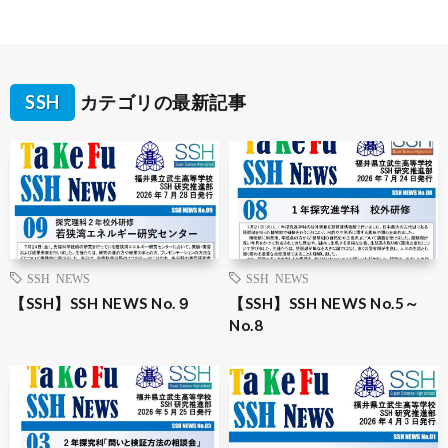
SSH
カテゴリの最新記事
SSH NEWS
SSH NEWS
【SSH】SSH NEWS No.９
【SSH】SSH NEWS No.5～
No.8