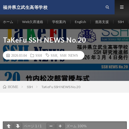
福井県立武生高等学校
ホーム
Web欠席連絡
学校案内
English
進路支援
SSH
TaKeFu SSH NEWS No.20
2026.03.04
SSH
SSH
,
SSH NEWS
SSH
TaKeFu SSH NEWS No.20
HOME
ページ
1
/
1
ズーム
100%