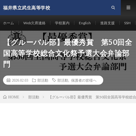
福井県立武生高等学校
ホーム
Web欠席連絡
学校案内
English
進路支援
SSH
【グルーバル部】最優秀賞 第50回全
国高等学校総合文化祭予選大会弁論部
門
2026.02.03
部活動
部活動
,
保護者の皆様へ
部活動
【グルーバル部】最優秀賞 第50回全国高等学校総
HOME