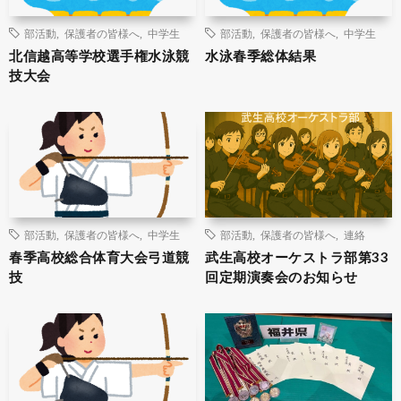
部活動
,
保護者の皆様へ
,
中学生
部活動
,
保護者の皆様へ
,
中学生
北信越高等学校選手権水泳競
水泳春季総体結果
技大会
部活動
,
保護者の皆様へ
,
中学生
部活動
,
保護者の皆様へ
,
連絡
春季高校総合体育大会弓道競
武生高校オーケストラ部第33
技
回定期演奏会のお知らせ