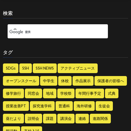
検索
タグ
SDGs
SSH
SSH NEWS
アクティブニュース
オープンスクール
中学生
休校
作品展示
保護者の皆様へ
修学旅行
同窓会
地域
学校祭
年間行事予定
式典
授業改善PT
探究進学科
普通科
海外研修
生徒会
葵だより
説明会
課題
講演会
連絡
進路関係
部活動
高校入試